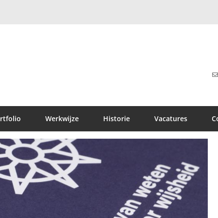
rtfolio
Werkwijze
Historie
Vacatures
C