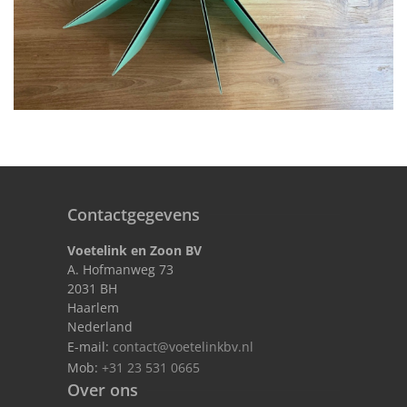
Contactgegevens
Voetelink en Zoon BV
A. Hofmanweg 73
2031 BH
Haarlem
Nederland
E-mail:
contact@voetelinkbv.nl
Mob:
+31 23 531 0665
Over ons